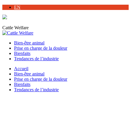
Skip
Facebook
EN
to
page
content
opens
in
Cattle Welfare
new
window
Bien-être animal
Prise en charge de la douleur
Bienfaits
Tendances de l’industrie
Accueil
Bien-être animal
Prise en charge de la douleur
Bienfaits
Tendances de l’industrie